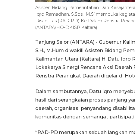
Asisten Bidang Pemerintahan Dan Kesejahteraa
Iqro Ramadhan, S.Sos., M.Si membuka kegiat
Disabilitas (RAD-PD) Ke Dalam Renstra Perangk
(ANTARA/HO-DKISP Kaltara)
Tanjung Selor (ANTARA) - Gubernur Kalima
S.H., M.Hum diwakili Asisten Bidang Pe
Kalimantan Utara (Kaltara) H. Datu Iqro
Lokakarya Sinergi Rencana Aksi Daerah
Renstra Perangkat Daerah digelar di Hote
Dalam sambutannya, Datu Iqro menye
hasil dari serangkaian proses panjang y
daerah, organisasi penyandang disabili
komunitas dengan semangat partisipatif 
“RAD-PD merupakan sebuah langkah ma