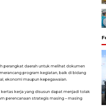
F
ruh perangkat daerah untuk melihat dokumen
merancang program kegiatan, baik di bidang
osial, ekonomi maupun kepegawaian.
32 balpres pakaian bekas
dimusnahkan di Markas Kodim
 kertas kerja yang disusun dapat menjadi tolak
Tarakan
am perencanaan strategis masing – masing
25 October 2022 21:19 WIB, 2022