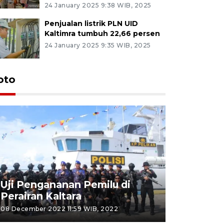
24 January 2025 9:38 WIB, 2025
Penjualan listrik PLN UID
Kaltimra tumbuh 22,66 persen
24 January 2025 9:35 WIB, 2025
oto
Uji Pengananan Pemilu di
Tematik 
Perairan Kaltara
Bulungan
08 December 2022 11:59 WIB, 2022
06 November 