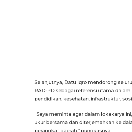
Selanjutnya, Datu Iqro mendorong selu
RAD-PD sebagai referensi utama dalam 
pendidikan, kesehatan, infrastruktur, s
“Saya meminta agar dalam lokakarya ini,
ukur bersama dan diterjemahkan ke dal
perangkat daerah,” pungkasnya.