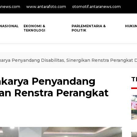
anews.com
www.antarafoto.com
otomotif.antaranews.com
NASIONAL
EKONOMI &
PARLEMENTARIA &
HUKU
TEKNOLOGI
POLITIK
arya Penyandang Disabilitas, Sinergikan Renstra Perangkat 
akarya Penyandang
T
ikan Renstra Perangkat