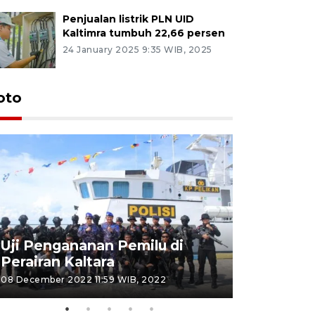
Penjualan listrik PLN UID
Kaltimra tumbuh 22,66 persen
24 January 2025 9:35 WIB, 2025
oto
Uji Pengananan Pemilu di
Tematik 
Perairan Kaltara
Bulungan
08 December 2022 11:59 WIB, 2022
06 November 