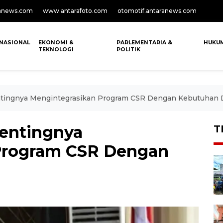
anews.com
www.antarafoto.com
otomotif.antaranews.com
NASIONAL
EKONOMI &
PARLEMENTARIA &
HUKU
TEKNOLOGI
POLITIK
entingnya Mengintegrasikan Program CSR Dengan Kebutuhan 
Pentingnya
T
Program CSR Dengan