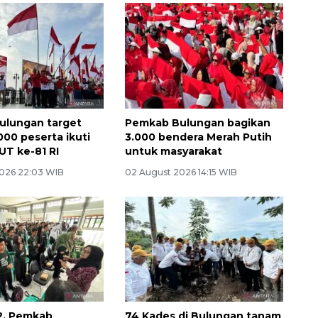
ulungan target
Pemkab Bulungan bagikan
000 peserta ikuti
3.000 bendera Merah Putih
UT ke-81 RI
untuk masyarakat
026 22:03 WIB
02 August 2026 14:15 WIB
2, Pemkab
74 Kades di Bulungan tanam