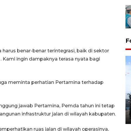
F
rus benar-benar terintegrasi, baik di sektor
. Kami ingin dampaknya terasa nyata bagi
uga meminta perhatian Pertamina terhadap
32 balpres pakaian bekas
dimusnahkan di Markas Kodim
anggung jawab Pertamina, Pemda tahun ini tetap
Tarakan
gunan infrastruktur jalan di wilayah kabupaten.
25 October 2022 21:19 WIB, 2022
perhatikan ruas jalan di wilayah operasinya,