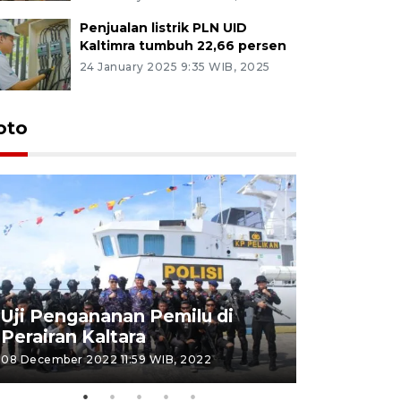
Penjualan listrik PLN UID
Kaltimra tumbuh 22,66 persen
24 January 2025 9:35 WIB, 2025
oto
Uji Pengananan Pemilu di
Tematik 
Perairan Kaltara
Bulungan
08 December 2022 11:59 WIB, 2022
06 November 