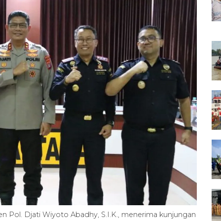
jen Pol. Djati Wiyoto Abadhy, S.I.K., menerima kunjungan