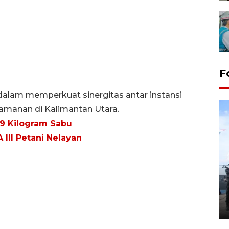
F
dalam memperkuat sinergitas antar instansi
anan di Kalimantan Utara.
,9 Kilogram Sabu
 III Petani Nelayan
32 balpres pakaian bekas
dimusnahkan di Markas Kodim
Tarakan
25 October 2022 21:19 WIB, 2022