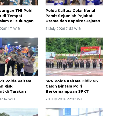
abungan TNI-Polri
Polda Kaltara Gelar Kenal
b di Tempat
Pamit Sejumlah Pejabat
alam di Bulungan
Utama dan Kapolres Jajaran
26 14:11 WIB
31 July 2026 21:52 WIB
it Polda Kaltara
SPN Polda Kaltara Didik 66
n Risk
Calon Bintara Polri
t di Tarakan
Berkemampuan SPKT
 17:47 WIB
20 July 2026 22:02 WIB