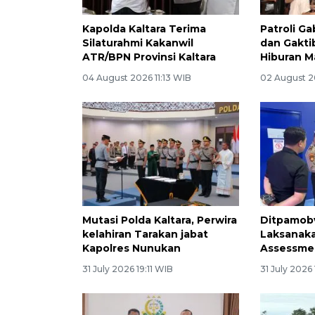
Kapolda Kaltara Terima
Patroli G
Silaturahmi Kakanwil
dan Gakti
ATR/BPN Provinsi Kaltara
Hiburan M
04 August 2026 11:13 WIB
02 August 20
Mutasi Polda Kaltara, Perwira
Ditpamobv
kelahiran Tarakan jabat
Laksanaka
Kapolres Nunukan
Assessmen
31 July 2026 19:11 WIB
31 July 2026