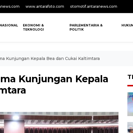
anews.com
www.antarafoto.com
otomotif.antaranews.com
NASIONAL
EKONOMI &
PARLEMENTARIA &
HUKU
TEKNOLOGI
POLITIK
ima Kunjungan Kepala Bea dan Cukai Kaltimtara
rima Kunjungan Kepala
T
imtara