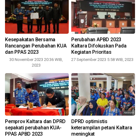
Kesepakatan Bersama
Perubahan APBD 2023
Rancangan Perubahan KUA
Kaltara Difokuskan Pada
dan PPAS 2023
Kegiatan Prioritas
30 November 2023 20:36 WIB,
27 September 2023 5:58 WIB, 2023
2023
Pemprov Kaltara dan DPRD
DPRD optimistis
sepakati perubahan KUA-
keterampilan petani Kaltara
PPAS APBD 2023
meningkat
0