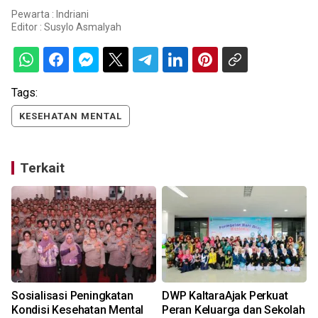
Pewarta : Indriani
Editor :
Susylo Asmalyah
Tags:
KESEHATAN MENTAL
Terkait
a
Sosialisasi Peningkatan
DWP KaltaraAjak Perkuat
Kondisi Kesehatan Mental
Peran Keluarga dan Sekolah