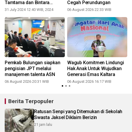
Tamtama dan Bintara
Cegah Perundungan
Remaja angkatan 51 Tahun
31 July 2024 12:40 WIB, 2024
06 August 2026 22:33 WIB
2024 Polda Kaltara
Pemkab Bulungan siapkan
Wagub Komitmen Lindungi
pengisian JPT melalui
Hak Anak Untuk Wujudkan
manajemen talenta ASN
Generasi Emas Kaltara
06 August 2026 20:31 WIB
06 August 2026 16:17 WIB
Berita Terpopuler
Ratusan Senpi yang Ditemukan di Sekolah
Swasta Jaksel Diklaim Berizin
21 jam lalu